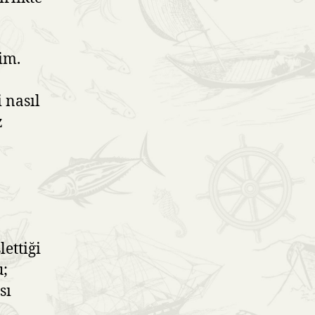
im.
i nasıl
z
lettiği
u;
sı