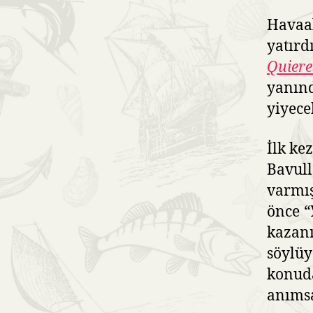
Havaal
yatırd
Quiere
yanınd
yiyece
İlk ke
Bavull
varmı
önce
“
kazanı
söylüy
konuda
anıms