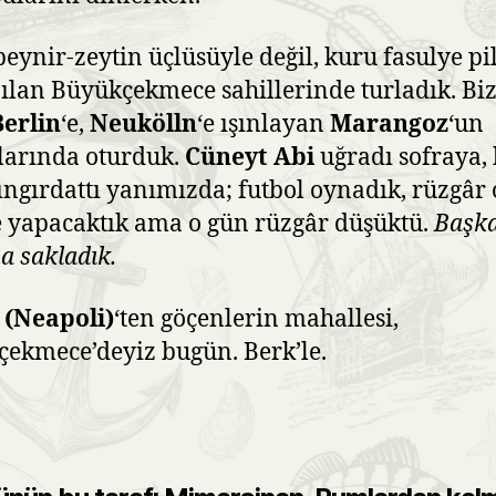
peynir-zeytin üçlüsüyle değil, kuru fasulye pi
ılan Büyükçekmece sahillerinde turladık. Biz
Berlin
‘e,
Neukölln
‘e ışınlayan
Marangoz
‘un
larında oturduk.
Cüneyt Abi
uğradı sofraya, 
tıngırdattı yanımızda; futbol oynadık, rüzgâr 
e yapacaktık ama o gün rüzgâr düşüktü.
Başk
 sakladık.
 (Neapoli)
‘ten göçenlerin mahallesi,
ekmece’deyiz bugün. Berk’le.