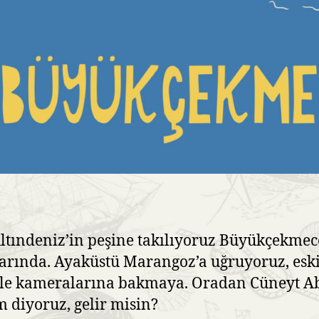
ltındeniz’in peşine takılıyoruz Büyükçekmec
arında. Ayaküstü Marangoz’a uğruyoruz, esk
le kameralarına bakmaya. Oradan Cüneyt Ab
m diyoruz, gelir misin?