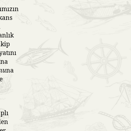
rımızın
ekans
a
anlık
akip
yatını
una
nu
na
e
aplı
den
er.