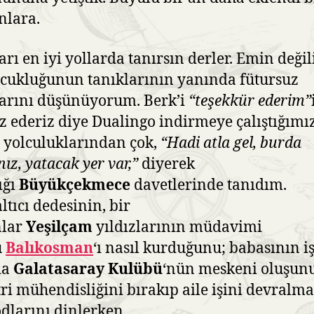
nlara.
arı en iyi yollarda tanırsın derler. Emin değil
cukluğunun tanıklarının yanında fütursuz
arını düşünüyorum. Berk’i
“
teşekkür ederim”
uz ederiz diye Dualingo indirmeye çalıştığımı
 yolculuklarından çok,
“Hadi atla gel, burda
nız, yatacak yer var,”
diyerek
ığı
Büyükçekmece
davetlerinde tanıdım.
ltıcı dedesinin, bir
lar
Yeşilçam
yıldızlarının müdavimi
u
Balıkosman
‘ı nasıl kurduğunu; babasının iş
da
Galatasaray Kulübü
‘nün meskeni oluşun
ri mühendisliğini bırakıp aile işini devralma
dlarını dinlerken.