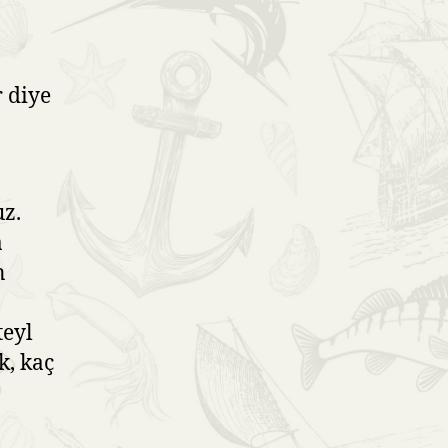
 diye
uz.
a
n
teyl
k, kaç