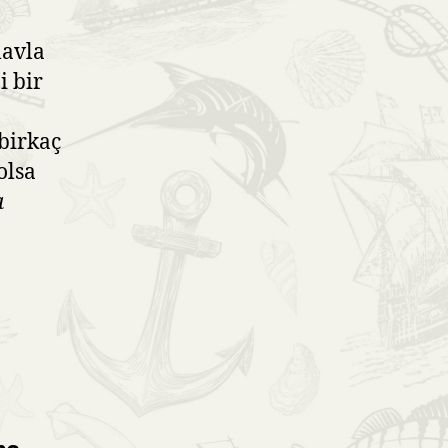
lavla
i bir
birkaç
olsa
a