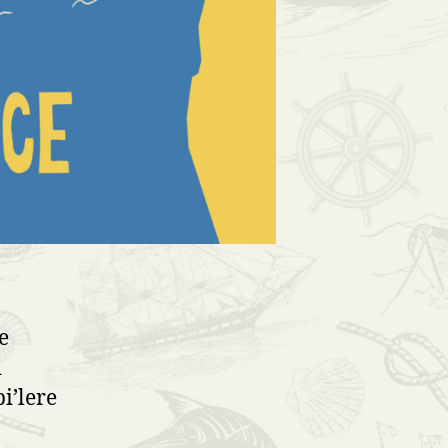
e
i
i’lere