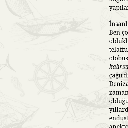
yapıla
İnsanl
Ben ço
oldukl
telaff
otobüs
kalırsı
çağırd
Deniza
zaman
olduğ
yıllar
endüst
anekto