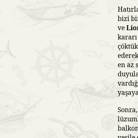
Hatırl
bizi b
ve
Lio
kararı
çöktük
ederek
en az 
duyul
vardığ
yaşay
Sonra,
lüzuml
balkon
yeşile