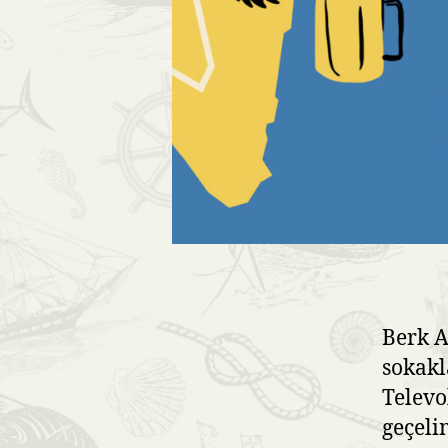
Berk A
sokakl
Televo
geçeli