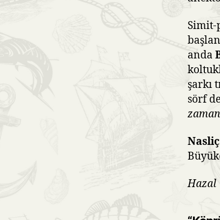
Simit-
başlan
anda
koltuk
şarkı 
sörf d
zamana
Nasliç
Büyükç
Hazal