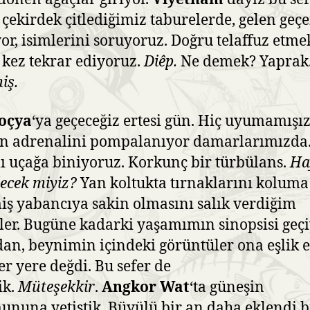
çekirdek çitlediğimiz taburelerde, gelen geç
yor, isimlerini soruyoruz. Doğru telaffuz etme
 kez tekrar ediyoruz.
Diêp.
Ne demek? Yaprak
iş.
oçya
‘ya geçeceğiz ertesi gün. Hiç uyumamışız
n adrenalini pompalanıyor damarlarımızda
lı uçağa biniyoruz. Korkunç bir türbülans.
Ha
lecek miyiz?
Yan koltukta tırnaklarını koluma
iş yabancıya sakin olmasını salık verdiğim
ler. Bugüne kadarki yaşamımın sinopsisi geç
an, beynimin içindeki görüntüler ona eşlik e
er yere değdi. Bu sefer de
ik.
Müteşekkir
.
Angkor Wat
‘ta güneşin
nuna yetiştik. Büyülü bir an daha eklendi bi