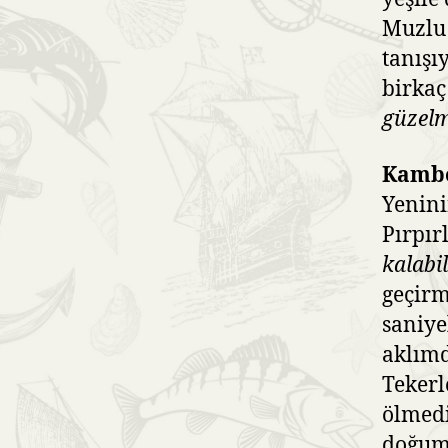
Muzlu 
tanışı
birkaç
güzelm
Kamb
Yenini
Pırpır
kalabi
geçirm
saniye
aklımd
Tekerl
ölmed
doğumu