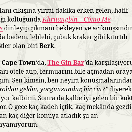
anı çıkışına yirmi dakika erken gelen, hafif
ığı koltuğunda
Khruangbin – Cómo Me
s
dinleyip çıkmanı bekleyen ve acıkmışsındır
a badem, leblebi, çubuk kraker gibi kıtırtılı
kler olan biri
Berk
.
z
Cape Town
‘da,
The Gin Bar
‘da karşılaşıyor
arı otele atıp, fermuarını bile açmadan oray
şım. Sen kimsin, ben neyim konuşmalarında
Y
oldan geldin, yorgunsundur, bir cin?”
diyerek
yor kalbimi. Sonra da kalbe iyi gelen bir kok
or. O gece kaç kadeh içtik, kaç mekânda gezdi
n kaç diğer konuya atladık şu an
ayamıyorum.