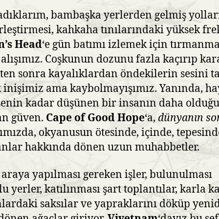
adıklarım, bambaşka yerlerden gelmiş yolla
irleştirmesi, kahkaha tınılarındaki yüksek fr
n’s Head
‘e gün batımı izlemek için tırmanm
 alışımız. Coşkunun dozunu fazla kaçırıp kar
ten sonra kayalıklardan öndekilerin sesini t
 inişimiz ama kaybolmayışımız. Yanında, ha
senin kadar düşünen bir insanın daha olduğ
an güven.
Cape of Good Hope
‘a,
dünyanın so
ımızda, okyanusun ötesinde, içinde, tepesind
anlar hakkında dönen uzun muhabbetler.
 araya yapılması gereken işler, bulunulması
u yerler, katılınması şart toplantılar, karla k
lardaki saksılar ve yapraklarını döküp yeni
 dönen ağaçlar giriyor.
Viyetnam
‘dayız bu sef